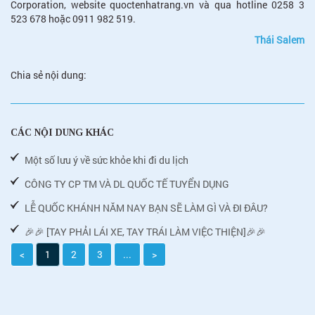
Corporation, website quoctenhatrang.vn và qua hotline ‎0258 3
523 678 hoặc ‎0911 982 519.
Thái Salem
Chia sẻ nội dung:
CÁC NỘI DUNG KHÁC
Một số lưu ý về sức khỏe khi đi du lịch
CÔNG TY CP TM VÀ DL QUỐC TẾ TUYỂN DỤNG
LỄ QUỐC KHÁNH NĂM NAY BẠN SẼ LÀM GÌ VÀ ĐI ĐÂU?
🎉🎉 [TAY PHẢI LÁI XE, TAY TRÁI LÀM VIỆC THIỆN]🎉🎉
<
1
2
3
...
>