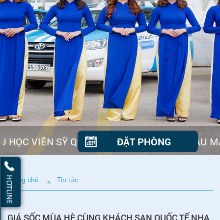
 HỌC VIÊN SỸ QUAN HẢI QUÂN CHỈ HUY TÀU M
ĐẶT PHÒNG
Trang chủ
Tin tức
GIÁ SỐC MÙA HÈ CÙNG KHÁCH SẠN QUỐC TẾ NHA